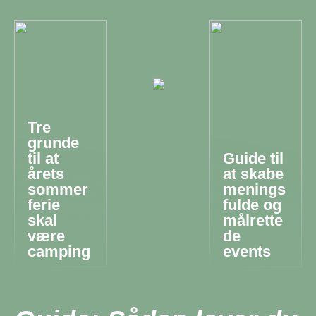
Tre
grunde
til at
Guide til
årets
at skabe
sommer
menings
ferie
fulde og
skal
målrette
være
de
camping
events