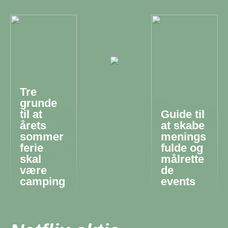
Tre
grunde
til at
Guide til
årets
at skabe
sommer
menings
ferie
fulde og
skal
målrette
være
de
camping
events