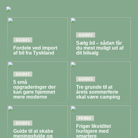
GUIDES
GUIDES
Sælg bil – sådan får
Fordele ved import
du mest muligt ud af
af bil fra Tyskland
dit bilsalg
GUIDES
GUIDES
5 små
opgraderinger der
Tre grunde til at
kan gøre hjemmet
årets sommerferie
mere moderne
skal være camping
PENGE
GUIDES
Frigør likviditet
Guide til at skabe
hurtigere med
meningsfulde og
smartere