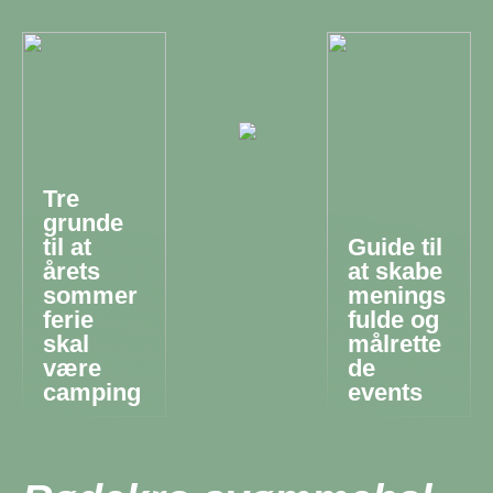
Tre
grunde
til at
Guide til
årets
at skabe
sommer
menings
ferie
fulde og
skal
målrette
være
de
camping
events