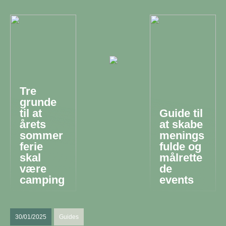
Tre
grunde
til at
Guide til
årets
at skabe
sommer
menings
ferie
fulde og
skal
målrette
være
de
camping
events
30/01/2025
Guides