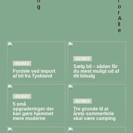
n
f
g
o
r
A
ll
e
GUIDES
GUIDES
Sælg bil – sådan får
Fordele ved import
du mest muligt ud af
af bil fra Tyskland
dit bilsalg
GUIDES
GUIDES
5 små
opgraderinger der
Tre grunde til at
kan gøre hjemmet
årets sommerferie
mere moderne
skal være camping