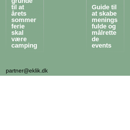
grunde
til at
Guide til
årets
at skabe
sommer
menings
ferie
fulde og
skal
målrette
være
de
camping
events
partner@eklik.dk