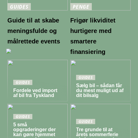
GUIDES
PENGE
Guide til at skabe
Frigør likviditet
meningsfulde og
hurtigere med
målrettede events
smartere
finansiering
GUIDES
GUIDES
Sælg bil – sådan får
Fordele ved import
du mest muligt ud af
af bil fra Tyskland
dit bilsalg
GUIDES
GUIDES
5 små
opgraderinger der
Tre grunde til at
kan gøre hjemmet
årets sommerferie