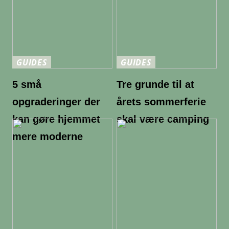
GUIDES
GUIDES
5 små
Tre grunde til at
opgraderinger der
årets sommerferie
kan gøre hjemmet
skal være camping
mere moderne