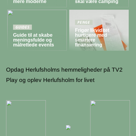
mere moderne
skal være camping
PENGE
GUIDES
Frigør likviditet
Guide til at skabe
hurtigere med
meningsfulde og
smartere
målrettede events
finansiering
Opdag Herlufsholms hemmeligheder på TV2
Play og oplev Herlufsholm for livet